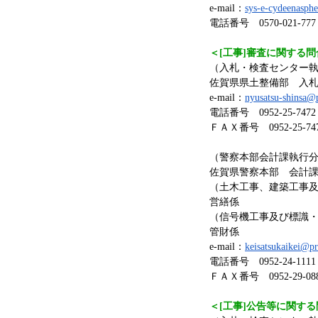
e-mail：
sys-e-cydeenasph
電話番号 0570-021-777（平
＜[工事]審査に関する
（入札・検査センター
佐賀県県土整備部 入
e-mail：
nyusatsu-shinsa@p
電話番号 0952-25-7472
ＦＡＸ番号 0952-25-74
（警察本部会計課執行
佐賀県警察本部 会計
（土木工事、建築工事
営繕係
（信号機工事及び標識
管財係
e-mail：
keisatsukaikei@pr
電話番号 0952-24-11
ＦＡＸ番号 0952-29-08
＜[工事]公告等に関す