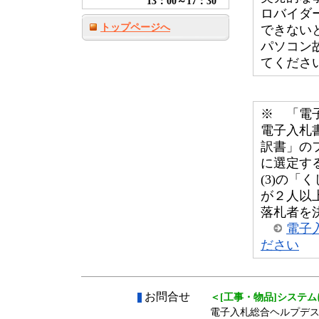
13：00～17：30
ロバイダ
トップページへ
できない
パソコン
てくださ
※ 「電
電子入札書
訳書」の
に選定す
(3)の
が２人以
落札者を
電子
ださい
お問合せ
＜[工事・物品]システ
電子入札総合ヘルプデ