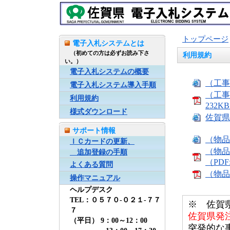
トップページ
電子入札システムとは
（初めての方は必ずお読み下さ
利用規約
い。）
電子入札システムの概要
（工事
電子入札システム導入手順
（工事
利用規約
232K
様式ダウンロード
佐賀県
サポート情報
（物品
ＩＣカードの更新、
（物品
追加登録の手順
（PDF
よくある質問
（物品
操作マニュアル
ヘルプデスク
TEL：０５７０-０２１-７７
※ 佐賀
７
佐賀県発
（平日） 9：00～12：00
突発的な